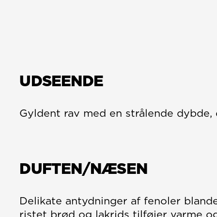
UDSEENDE
Gyldent rav med en strålende dybde, d
DUFTEN/NÆSEN
Delikate antydninger af fenoler bland
ristet brød og lakrids tilføjer varme o