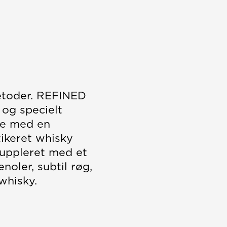
metoder. REFINED
 og specielt
ne med en
tikeret whisky
suppleret med et
noler, subtil røg,
whisky.