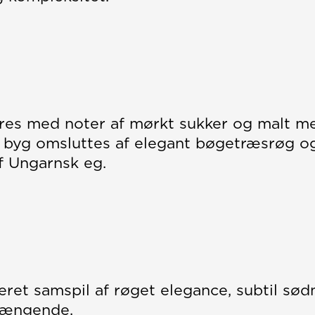
res med noter af mørkt sukker og malt m
 byg omsluttes af elegant bøgetræsrøg og
af Ungarnsk eg.
neret samspil af røget elegance, subtil sø
 hængende.