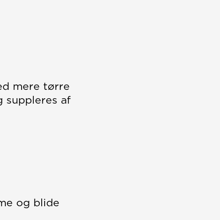
ed mere tørre
 suppleres af
dme og blide