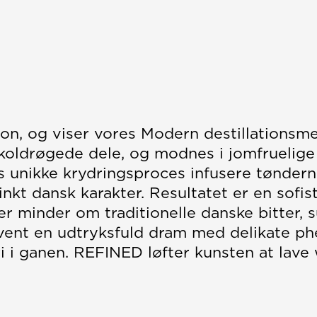
ion, og viser vores Modern destillations
e koldrøgede dele, og modnes i jomfruelige
s unikke krydringsproces infusere tønder
inkt dansk karakter. Resultatet er en sofis
er minder om traditionelle danske bitter, 
orvent en udtryksfuld dram med delikate phe
 i ganen. REFINED løfter kunsten at lave 