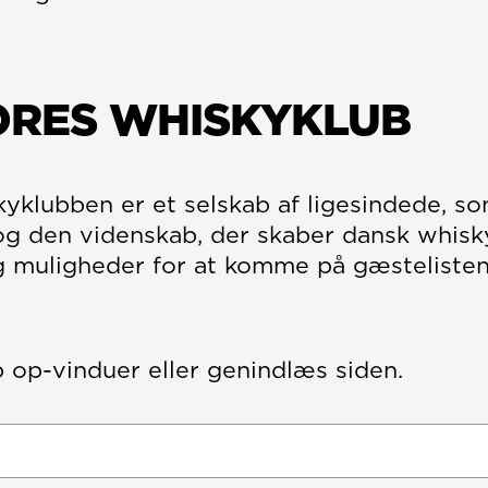
ORES WHISKYKLUB
yklubben er et selskab af ligesindede, so
og den videnskab, der skaber dansk whisky
 muligheder for at komme på gæstelisten t
p op-vinduer eller genindlæs siden.