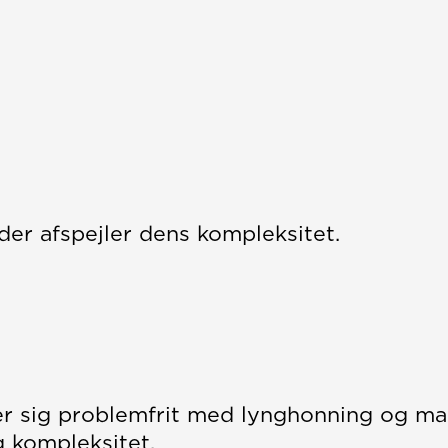
er afspejler dens kompleksitet.
er sig problemfrit med lynghonning og malt
g kompleksitet.