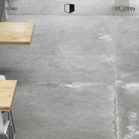
MENU
KURV
0