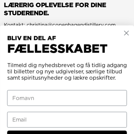
LÆRERIG OPLEVELSE FOR DINE
STUDERENDE.
Kontakt: christina@copenhagendistillery.com
BLIV EN DEL AF
FÆLLESSKABET
10.08.2021
03.12.2021
FLATLIST FESTIVAL
DRÅBEN FESTIVAL
Tilmeld dig nyhedsbrevet og få tidlig adgang
til billetter og nye udgivelser, særlige tilbud
samt spiritusnyheder og lækre opskrifter.