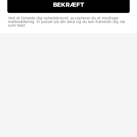
BEKRÆFT
Ved at tilmelde dig nyhedsbrevet, accepterer du at modtage
markedsføring. Vi passer på din data og du kan framelde dig når
som helst.
KONTAKT
welcome@copenhagendistillery.com
+45 93 83 65 13
BAR & SHOP - ÅBNINGSTIDER
TORSDAG – FREDAG KL. 15.00 – 22.00
LØRDAG: 13:00 – 22:00