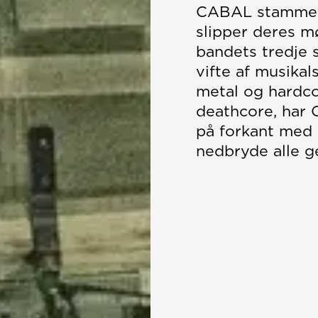
CABAL stammer 
slipper deres m
bandets tredje 
vifte af musikal
metal og hardco
deathcore, har 
på forkant med 
nedbryde alle g