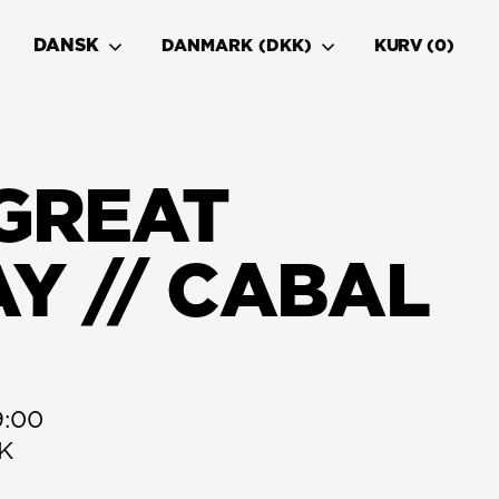
DANSK
DANMARK (DKK)
KURV
0
GREAT
Y // CABAL
:00

KK