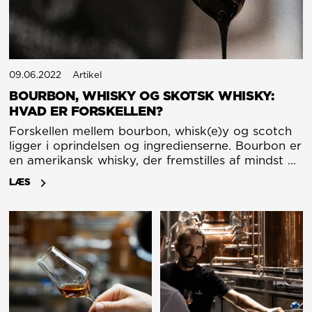
09.06.2022
Artikel
BOURBON, WHISKY OG SKOTSK WHISKY:
HVAD ER FORSKELLEN?
Forskellen mellem bourbon, whisk(e)y og scotch
ligger i oprindelsen og ingredienserne. Bourbon er
en amerikansk whisky, der fremstilles af mindst 51
% majs, mens skotsk whisky er whisky, der
LÆS
fremstilles i Skotland, typisk af byg.