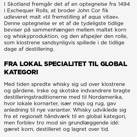
I Skotland fremgår det af en optegnelse fra 1494
i Exchequer Rolls, at broder John Cor fik
udleveret malt »til fremstilling af aqua vitae«.
Denne optegnelse er et af de tydeligste tidlige
beviser på sammenhængen mellem maltet korn
og whiskyproduktion, og den afspejler den rolle,
som klostrene sandsynligvis spillede i de tidlige
dage af destillering.
FRA LOKAL SPECIALITET TIL GLOBAL
KATEGORI
Med tiden spredte whisky sig ud over klostrene
og gårdene. Irske og skotske indvandrere bragte
destilleringstraditionerne med til Nordamerika,
hvor lokale kornarter, især majs og rug, gav
anledning til nye varianter. Whisky udviklede sig
fra et regionalt håndværk til en global kategori,
men forblev tro mod sin grundlæggende idé:
gæret korn, destilleret og lagret over tid.