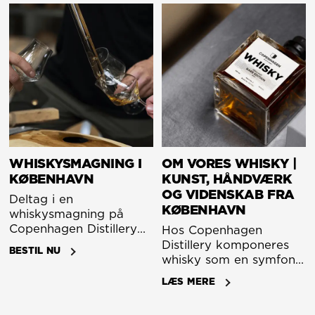
WHISKYSMAGNING I
OM VORES WHISKY |
KØBENHAVN
KUNST, HÅNDVÆRK
OG VIDENSKAB FRA
Deltag i en
KØBENHAVN
whiskysmagning på
Copenhagen Distillery
Hos Copenhagen
hjertet af København.
Distillery komponeres
BESTIL NU
Lær om dansk whisky,
whisky som en symfoni,
nordiske kornarter og
hvor kunstens kreative
LÆS MERE
vores
passion harmoniseres
destilleringsproces. Du
med håndværkets