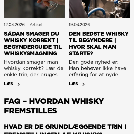
12.03.2026
Artikel
19.03.2026
SÅDAN SMAGER DU
DEN BEDSTE WHISKY
WHISKY KORREKT |
TIL BEGYNDERE |
BEGYNDERGUIDE TIL
HVOR SKAL MAN
WHISKYSMAGNING
STARTE?
Hvordan smager man
Den gode nyhed er:
whisky korrekt? Lær de
Man behøver ikke have
enkle trin, der bruges
erfaring for at nyde
ved whiskysmagninger
whisky. Man skal bare
LÆS
LÆS
til at identificere aroma,
have det rette
smag og eftersmag. En
udgangspunkt.
FAQ – HVORDAN WHISKY
begynderguide.
FREMSTILLES
HVAD ER DE GRUNDLÆGGENDE TRIN I