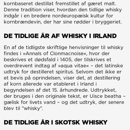
kornbaseret destillat fremstillet af gæret malt.
Denne tradition viser, hvordan den tidlige whisky
indgår i en bredere nordeuropæisk kultur for
kornbrændevin, der har sine rødder i bryggeriet.
DE TIDLIGE ÅR AF WHISKY I IRLAND
En af de tidligste skriftlige henvisninger til whisky
findes i »Annals of Clonmacnoise«, hvor der
beskrives et dødsfald i 1405, der tilskrives et
overdrevent indtag af »aqua vitae« – det latinske
udtryk for destilleret spiritus. Selvom det ikke er
et bevis på oprindelsen, viser det, at destillering
af korn allerede var etableret i Irland i
begyndelsen af det 15. århundrede. Udtrykket,
der bruges i den originale tekst, er Uisce beatha –
gælisk for livets vand – og det udtryk, der senere
blev til "whisky".
DE TIDLIGE ÅR I SKOTSK WHISKY