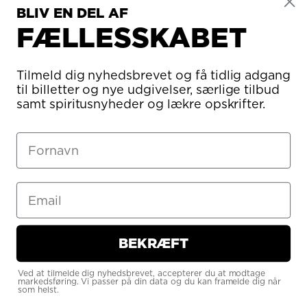
Returner din ordre (14 dages fortrydelsesret)
BLIV EN DEL AF
Vilkår og betingelser
FÆLLESSKABET
Impressum
Politik om beskyttelse af personlige oplysninger
Om brug af cookies
Inspektionsrapport
Tilmeld dig nyhedsbrevet og få tidlig adgang
Indeks for økologisk registrering
til billetter og nye udgivelser, særlige tilbud
samt spiritusnyheder og lækre opskrifter.
CVR/MOMS
3566 4653
SEED-EMCS NO.
DK35664653300 - DK35664653301
BEKRÆFT
Ved at tilmelde dig nyhedsbrevet, accepterer du at modtage
markedsføring. Vi passer på din data og du kan framelde dig når
som helst.