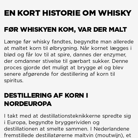
starter i cocktailbaren
dygtige disciplin og
med en velkomstdrink
videnskabens
EN KORT HISTORIE OM WHISKY
tilberedt af vores
nysgerrige stringens.
venlige bartendere.
Vores mål er at skabe
Derefter går vi sammen
en single malt, der er
FØR WHISKYEN KOM, VAR DER MALT
gennem fabrikken og
karakteristisk dansk. En
explore vi fremstiller
flydende fortælling om
Længe før whisky fandtes, begyndte man allerede
vores spiritus fra korn til
vores terroir og
at maltet korn til ølbrygning. Når kornet lægges i
tønde. Vi afslutter med
moderne sensibilitet. Vi
blød og får lov til at spire, dannes der enzymer,
en smagning af hele
tror på, at ægte luksus
der omdanner stivelse til gærbart sukker. Denne
whiskyporteføljen. Når
ligger i detaljerne, og at
proces gjorde det muligt at brygge øl og blev
sessionen er slut, er du
kvalitet måles i detaljer,
senere afgørende for destillering af korn til
velkommen til at blive i
ikke i kvantitet. Hver
spiritus.
baren og nyde flere
udgave er skabt til
drinks i dit eget tempo.
øjeblikke af stille
DESTILLERING AF KORN I
kontemplation og ægte
NORDEUROPA
forbindelse og inviterer
dig til explore
I takt med at destillationsteknikkerne spredte sig
sortiment, hvor
i Europa, begyndte bryggerividen og
traditionen ikke
destillationen at smelte sammen. I Nederlandene
gentages, men
fremstillede destillatørerne maltvin (moutwijn), et
genopfindes.