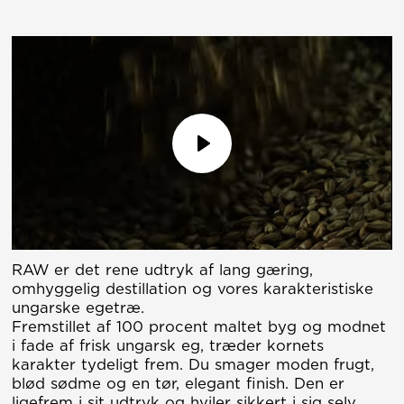
Spil
Lydløs
RAW er det rene udtryk af lang gæring,
omhyggelig destillation og vores karakteristiske
ungarske egetræ.
Fremstillet af 100 procent maltet byg og modnet
i fade af frisk ungarsk eg, træder kornets
karakter tydeligt frem. Du smager moden frugt,
blød sødme og en tør, elegant finish. Den er
ligefrem i sit udtryk og hviler sikkert i sig selv.