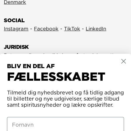
Denmark
SOCIAL
Instagram
-
Facebook
-
TikTok
-
LinkedIn
JURIDISK
Returner din ordre (14 dages fortrydelsesret)
Vilkår og betingelser
BLIV EN DEL AF
Impressum
FÆLLESSKABET
Politik om beskyttelse af personlige oplysninger
Om brug af cookies
Inspektionsrapport
Indeks for økologisk registrering
Tilmeld dig nyhedsbrevet og få tidlig adgang
til billetter og nye udgivelser, særlige tilbud
samt spiritusnyheder og lækre opskrifter.
CVR/MOMS
3566 4653