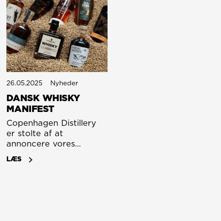
26.05.2025
Nyheder
DANSK WHISKY
MANIFEST
Copenhagen Distillery
er stolte af at
annoncere vores
deltagelse i Danish
LÆS
Whisky Manifesto, der
understreger vores
engagement i autentisk
håndværk,
gennemsigtighed og
bæredygtighed inden