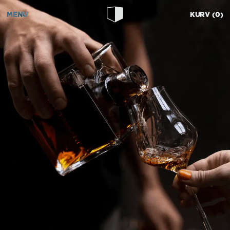
MENU
KURV
0